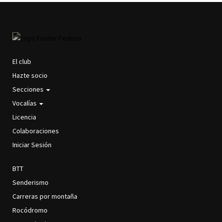
El club
MAIN
Hazte socio
NAVIGATION
Secciones
Vocalías
Licencia
Colaboraciones
Iniciar Sesión
BTT
SECCIONES
Senderismo
Carreras por montaña
Rocódromo