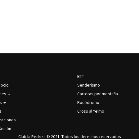
BTT
IN
SECCIONES
socio
Senderismo
VIGATION
ones
Carreras por montaña
as
Rocódromo
a
Cross al Yelmo
raciones
 Sesión
Club la Pedriza © 2021. Todos los derechos reservados