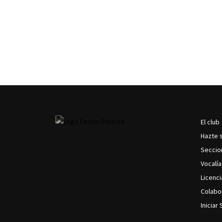
El club
MA
Hazte 
NA
Secci
Vocalí
Licenci
Colabo
Iniciar