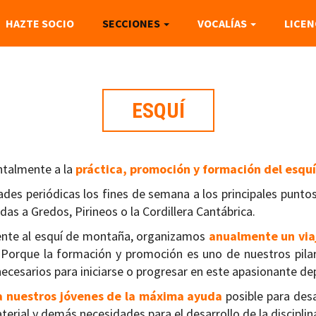
HAZTE SOCIO
SECCIONES
VOCALÍAS
LICEN
ESQUÍ
ntalmente a la
práctica, promoción y formación del esqu
ades periódicas los fines de semana a los principales punto
das a Gredos, Pirineos o la Cordillera Cantábrica.
ente al esquí de montaña, organizamos
anualmente un viaj
s. Porque la formación y promoción es uno de nuestros pila
necesarios para iniciarse o progresar en este apasionante de
a nuestros jóvenes de la máxima ayuda
posible para desa
erial y demás necesidades para el desarrollo de la disciplin