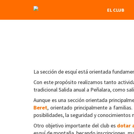
Pasar
NAVEGACIÓN
EL CLUB
al
contenido
PRINCIPAL
principal
La sección de esquí está orientada fundame
Con este propósito realizamos tanto activid
tradicional Salida anual a Peñalara, como sali
Aunque es una sección orientada principalm
Beret
, orientado principalmente a familia
posibilidades, la seguridad y conocimientos 
Otro objetivo importante del club es
dotar 
esquí de montaña, becando inscripciones, mat