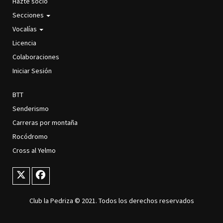
Hazte socio
NAVIGATION
Secciones
Vocalías
Licencia
Colaboraciones
Iniciar Sesión
BTT
SECCIONES
Senderismo
Carreras por montaña
Rocódromo
Cross al Yelmo
Club la Pedriza © 2021. Todos los derechos reservados