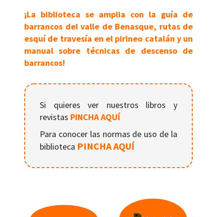
En af 
¡La biblioteca se amplia con la guía de
barrancos del valle de Benasque, rutas de
esquí de travesía en el pirineo catalán y un
manual sobre técnicas de descenso de
barrancos!
Si quieres ver nuestros libros y
revistas
PINCHA AQUÍ
Många par har rapporterat att Cialis
Para conocer las normas de uso de la
https://7pi
PINCHA AQUÍ
deras förhållande.
biblioteca